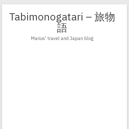
Zum
Inhalt
Tabimonogatari – 旅物
springen
語
Marius' travel and Japan blog