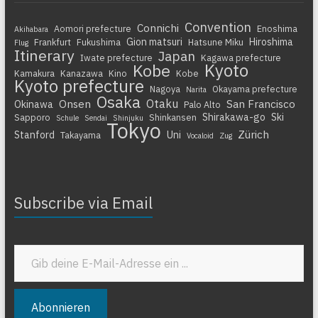
Convention
Connichi
Aomori prefecture
Enoshima
Akihabara
Gion matsuri
Hiroshima
Frankfurt
Fukushima
Hatsune Miku
Flug
Itinerary
Japan
Iwate prefecture
Kagawa prefecture
Kyoto
Kobe
Kamakura
Kanazawa
Kino
Kobe
Kyoto prefecture
Nagoya
Okayama prefecture
Narita
Osaka
Otaku
Onsen
San Francisco
Okinawa
Palo Alto
Shirakawa-go
Ski
Sapporo
Shinkansen
Schule
Sendai
Shinjuku
Tokyo
Zürich
Stanford
Uni
Takayama
Vocaloid
Zug
Subscribe via Email
Gib deine E-Mail-Adresse ein ...
Abonnieren