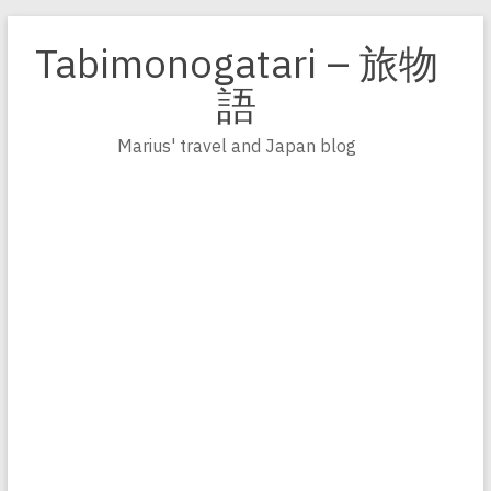
Zum
Inhalt
Tabimonogatari – 旅物
springen
語
Marius' travel and Japan blog