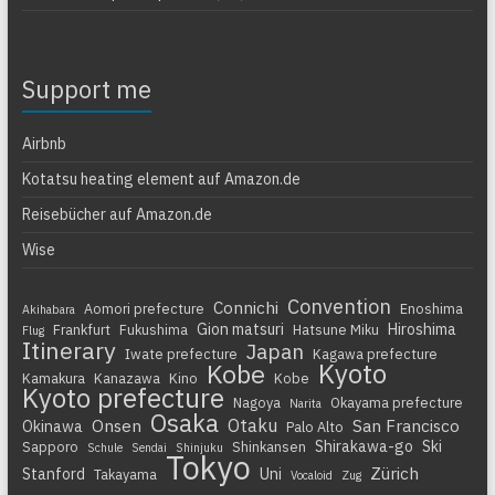
Support me
Airbnb
Kotatsu heating element auf Amazon.de
Reisebücher auf Amazon.de
Wise
Convention
Connichi
Aomori prefecture
Enoshima
Akihabara
Gion matsuri
Hiroshima
Frankfurt
Fukushima
Hatsune Miku
Flug
Itinerary
Japan
Iwate prefecture
Kagawa prefecture
Kyoto
Kobe
Kamakura
Kanazawa
Kino
Kobe
Kyoto prefecture
Nagoya
Okayama prefecture
Narita
Osaka
Otaku
Onsen
San Francisco
Okinawa
Palo Alto
Shirakawa-go
Ski
Sapporo
Shinkansen
Schule
Sendai
Shinjuku
Tokyo
Zürich
Stanford
Uni
Takayama
Vocaloid
Zug