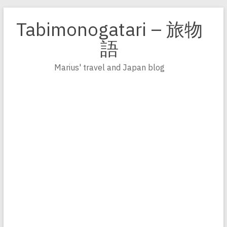
Zum
Inhalt
Tabimonogatari – 旅物
springen
語
Marius' travel and Japan blog