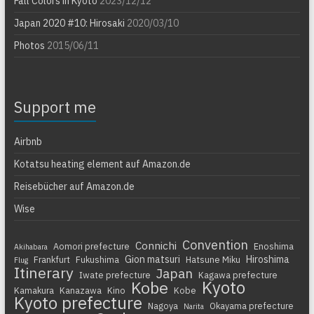
Fall Colors in Kyoto
2023/12/12
Japan 2020 #10: Hirosaki
2020/03/10
Photos
2015/06/11
Support me
Airbnb
Kotatsu heating element auf Amazon.de
Reisebücher auf Amazon.de
Wise
Convention
Connichi
Aomori prefecture
Enoshima
Akihabara
Gion matsuri
Hiroshima
Frankfurt
Fukushima
Hatsune Miku
Flug
Itinerary
Japan
Iwate prefecture
Kagawa prefecture
Kyoto
Kobe
Kamakura
Kanazawa
Kino
Kobe
Kyoto prefecture
Nagoya
Okayama prefecture
Narita