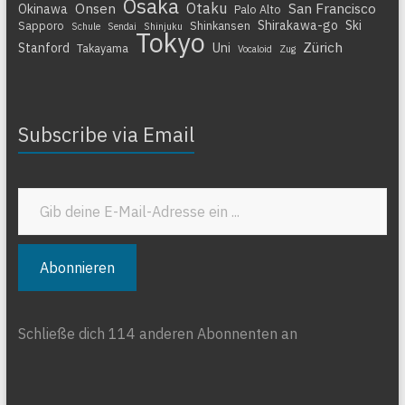
Osaka
Otaku
Onsen
San Francisco
Okinawa
Palo Alto
Shirakawa-go
Ski
Sapporo
Shinkansen
Schule
Sendai
Shinjuku
Tokyo
Zürich
Stanford
Uni
Takayama
Vocaloid
Zug
Subscribe via Email
Gib deine E-Mail-Adresse ein ...
Abonnieren
Schließe dich 114 anderen Abonnenten an