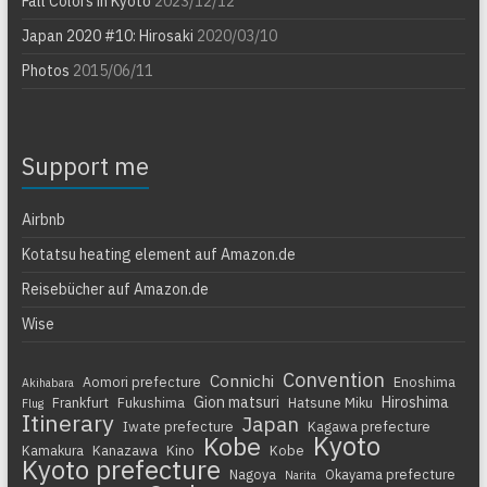
Fall Colors in Kyoto
2023/12/12
Japan 2020 #10: Hirosaki
2020/03/10
Photos
2015/06/11
Support me
Airbnb
Kotatsu heating element auf Amazon.de
Reisebücher auf Amazon.de
Wise
Convention
Connichi
Aomori prefecture
Enoshima
Akihabara
Gion matsuri
Hiroshima
Frankfurt
Fukushima
Hatsune Miku
Flug
Itinerary
Japan
Iwate prefecture
Kagawa prefecture
Kyoto
Kobe
Kamakura
Kanazawa
Kino
Kobe
Kyoto prefecture
Nagoya
Okayama prefecture
Narita