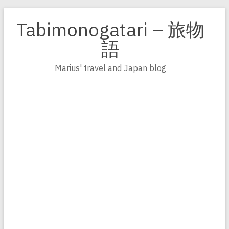
Zum
Inhalt
Tabimonogatari – 旅物
springen
語
Marius' travel and Japan blog