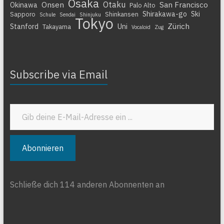
Osaka
Otaku
Onsen
San Francisco
Okinawa
Palo Alto
Shirakawa-go
Ski
Sapporo
Shinkansen
Schule
Sendai
Shinjuku
Tokyo
Zürich
Stanford
Uni
Takayama
Vocaloid
Zug
Subscribe via Email
Gib deine E-Mail-Adresse ein ...
Abonnieren
Schließe dich 114 anderen Abonnenten an