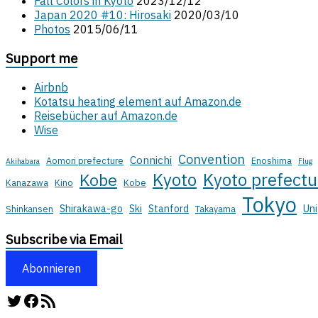
Fall Colors in Kyoto
2023/12/12
Japan 2020 #10: Hirosaki
2020/03/10
Photos
2015/06/11
Support me
Airbnb
Kotatsu heating element auf Amazon.de
Reisebücher auf Amazon.de
Wise
Convention
Connichi
Aomori prefecture
Enoshima
Akihabara
Flug
Kyoto
Kyoto prefectu
Kobe
Kanazawa
Kino
Kobe
Tokyo
Shirakawa-go
Ski
Stanford
Uni
Shinkansen
Takayama
Subscribe via Email
Abonnieren
Twitter
Facebook
RSS-Feed