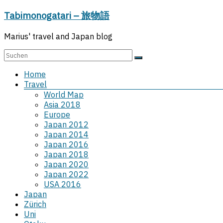
Zum
Tabimonogatari – 旅物語
Inhalt
springen
Marius' travel and Japan blog
Menü
Home
Travel
World Map
Asia 2018
Europe
Japan 2012
Japan 2014
Japan 2016
Japan 2018
Japan 2020
Japan 2022
USA 2016
Japan
Zürich
Uni