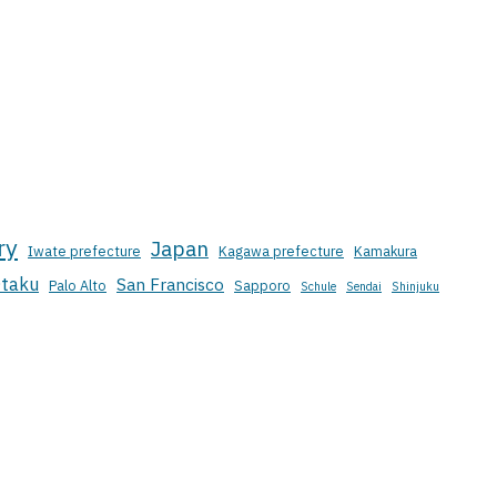
ry
Japan
Iwate prefecture
Kagawa prefecture
Kamakura
taku
San Francisco
Palo Alto
Sapporo
Schule
Sendai
Shinjuku