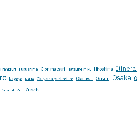
Itinera
Gion matsuri
Hiroshima
Frankfurt
Fukushima
Hatsune Miku
re
Osaka
O
Onsen
Okinawa
Nagoya
Okayama prefecture
Narita
Zürich
Vocaloid
Zug