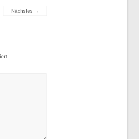
Nächstes →
ert