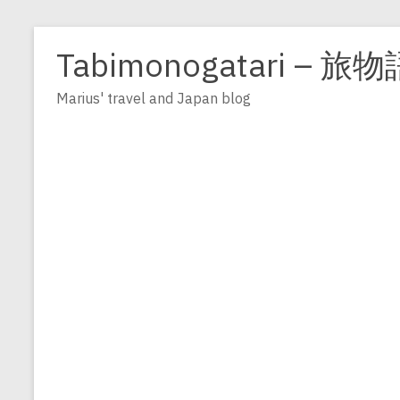
Zum
Inhalt
Tabimonogatari – 旅物
springen
Marius' travel and Japan blog