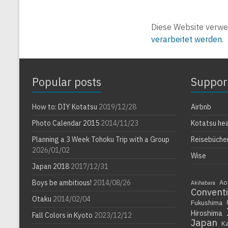
Diese Website verwe
verarbeitet werden.
Popular posts
Suppor
How to: DIY Kotatsu
2019/12/28
Airbnb
Photo Calendar 2015
2014/11/23
Kotatsu he
Planning a 3 Week Tohoku Trip with a Group
Reisebüche
2026/01/02
Wise
Japan 2018
2017/12/31
Boys be ambitious!
2014/08/26
Ao
Akihabara
Convent
Otaku
2014/02/04
Fukushima
Hiroshima
Fall Colors in Kyoto
2023/12/12
Japan
K