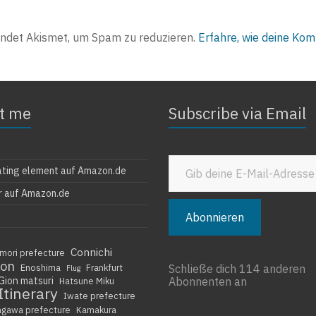
ndet Akismet, um Spam zu reduzieren.
Erfahre, wie deine Ko
t me
Subscribe via Email
Gib deine E-Mail-Adresse ein ...
ating element auf Amazon.de
r auf Amazon.de
Abonnieren
Connichi
mori prefecture
ion
Enoshima
Frankfurt
Schließe dich 114 anderen
Flug
Gion matsuri
Abonnenten an
Hatsune Miku
Itinerary
Iwate prefecture
agawa prefecture
Kamakura