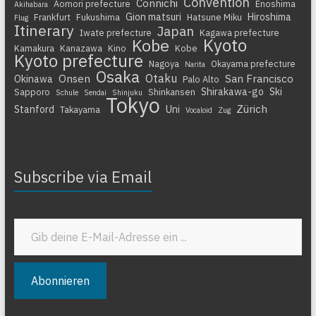
Convention
Connichi
Aomori prefecture
Enoshima
Akihabara
Gion matsuri
Hiroshima
Frankfurt
Fukushima
Hatsune Miku
Flug
Itinerary
Japan
Iwate prefecture
Kagawa prefecture
Kyoto
Kobe
Kamakura
Kanazawa
Kino
Kobe
Kyoto prefecture
Nagoya
Okayama prefecture
Narita
Osaka
Otaku
Onsen
San Francisco
Okinawa
Palo Alto
Shirakawa-go
Ski
Sapporo
Shinkansen
Schule
Sendai
Shinjuku
Tokyo
Zürich
Stanford
Uni
Takayama
Vocaloid
Zug
Subscribe via Email
Gib deine E-Mail-Adresse ein ...
Abonnieren