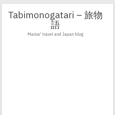
Zum
Inhalt
Tabimonogatari – 旅物
springen
語
Marius' travel and Japan blog