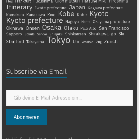
Gion matsuri
Hiroshima
Frankfurt
Fukushima
Hatsune Miku
Flug
Itinerary
Japan
Iwate prefecture
Kagawa prefecture
Kyoto
Kobe
Kamakura
Kanazawa
Kino
Kobe
Kyoto prefecture
Nagoya
Okayama prefecture
Narita
Osaka
Otaku
Onsen
San Francisco
Okinawa
Palo Alto
Shirakawa-go
Ski
Sapporo
Shinkansen
Schule
Sendai
Shinjuku
Tokyo
Zürich
Stanford
Uni
Takayama
Vocaloid
Zug
Subscribe via Email
Gib deine E-Mail-Adresse ein ...
Abonnieren