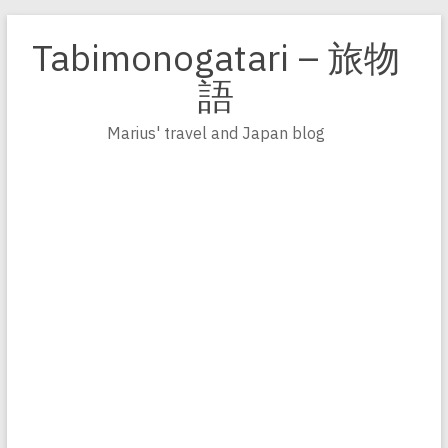
Zum
Inhalt
Tabimonogatari – 旅物
springen
語
Marius' travel and Japan blog