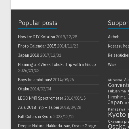
Popular posts
Suppor
How to: DIY Kotatsu
2019/12/28
Airbnb
Photo Calendar 2015
2014/11/23
Kotatsu he
Japan 2018
2017/12/31
Reisebüche
Planning a 3 Week Tohoku Trip with a Group
Wise
2026/01/02
Boys be ambitious!
2014/08/26
Ao
Akihabara
Convent
Otaku
2014/02/04
Fukushima
Hiroshima
LEGO NMR Spectrometer
2016/08/15
Japan
K
Asia 2018 Trip – Taipei
2018/09/28
Kanazawa
Kyoto 
Fall Colors in Kyoto
2023/12/12
Okayama pr
Osaka
Deep in Nature: Hakkoda-san, Oirase Gorge