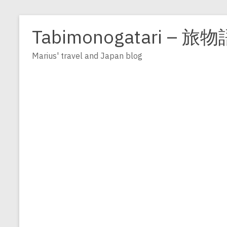
Zum
Inhalt
Tabimonogatari – 旅物
springen
Marius' travel and Japan blog