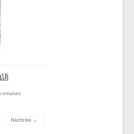
旅物語
 erhalten.
Nächstes →