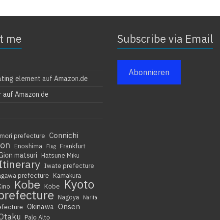
t me
Subscribe via Email
Abonnieren
ating element auf Amazon.de
r auf Amazon.de
Connichi
mori prefecture
ion
Enoshima
Frankfurt
Flug
Gion matsuri
Hatsune Miku
Itinerary
Iwate prefecture
agawa prefecture
Kamakura
Kyoto
Kobe
Kino
Kobe
prefecture
Nagoya
Narita
Onsen
Okinawa
efecture
Otaku
Palo Alto