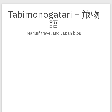
Zum
Inhalt
Tabimonogatari – 旅物
springen
語
Marius' travel and Japan blog