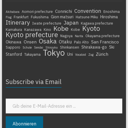
Convention
Connichi
Aomori prefecture
Enoshima
Akihabara
Gion matsuri
Hiroshima
Frankfurt
Fukushima
Hatsune Miku
Flug
Itinerary
Japan
Iwate prefecture
Kagawa prefecture
Kyoto
Kobe
Kamakura
Kanazawa
Kino
Kobe
Kyoto prefecture
Nagoya
Okayama prefecture
Narita
Osaka
Otaku
Onsen
San Francisco
Okinawa
Palo Alto
Shirakawa-go
Ski
Sapporo
Shinkansen
Schule
Sendai
Shinjuku
Tokyo
Zürich
Stanford
Uni
Takayama
Vocaloid
Zug
Subscribe via Email
Gib deine E-Mail-Adresse ein ...
Abonnieren