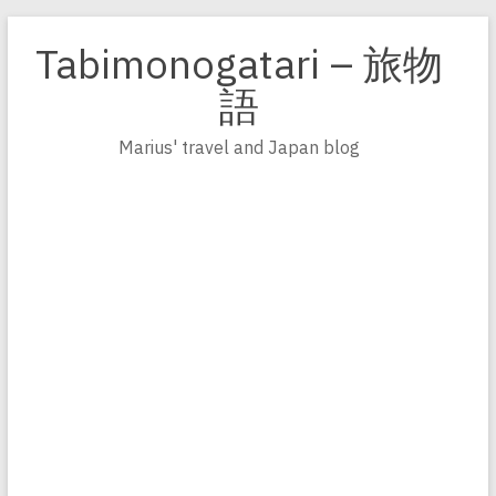
Zum
Inhalt
Tabimonogatari – 旅物
springen
語
Marius' travel and Japan blog