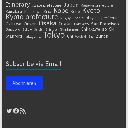
Itinerary
Japan
Iwate prefecture
Kagawa prefecture
Kyoto
Kobe
Kamakura
Kanazawa
Kino
Kobe
Kyoto prefecture
Nagoya
Okayama prefecture
Narita
Osaka
Otaku
Onsen
San Francisco
Okinawa
Palo Alto
Shirakawa-go
Ski
Sapporo
Shinkansen
Schule
Sendai
Shinjuku
Tokyo
Zürich
Stanford
Uni
Takayama
Vocaloid
Zug
Subscribe via Email
Abonnieren
Twitter
Facebook
RSS-Feed