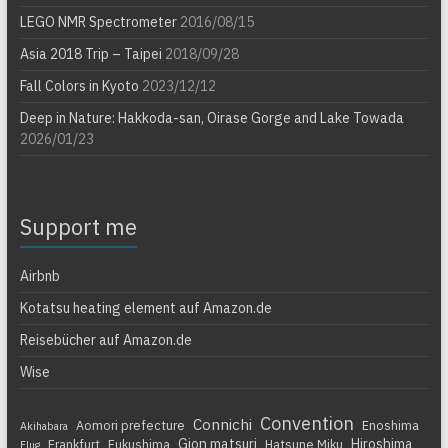
LEGO NMR Spectrometer
2016/08/15
Asia 2018 Trip – Taipei
2018/09/28
Fall Colors in Kyoto
2023/12/12
Deep in Nature: Hakkoda-san, Oirase Gorge and Lake Towada
2026/01/23
Support me
Airbnb
Kotatsu heating element auf Amazon.de
Reisebücher auf Amazon.de
Wise
Convention
Connichi
Aomori prefecture
Enoshima
Akihabara
Gion matsuri
Hiroshima
Frankfurt
Fukushima
Hatsune Miku
Flug