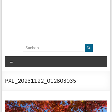
Menü
PXL_20231122_012803035