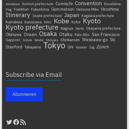
Convention
Connichi
Aomori prefecture
Enoshima
Akihabara
Gion matsuri
Hiroshima
Frankfurt
Fukushima
Hatsune Miku
Flug
Itinerary
Japan
Iwate prefecture
Kagawa prefecture
Kyoto
Kobe
Kamakura
Kanazawa
Kino
Kobe
Kyoto prefecture
Nagoya
Okayama prefecture
Narita
Osaka
Otaku
Onsen
San Francisco
Okinawa
Palo Alto
Shirakawa-go
Ski
Sapporo
Shinkansen
Schule
Sendai
Shinjuku
Tokyo
Zürich
Stanford
Uni
Takayama
Vocaloid
Zug
Subscribe via Email
Abonnieren
Twitter
Facebook
RSS-Feed