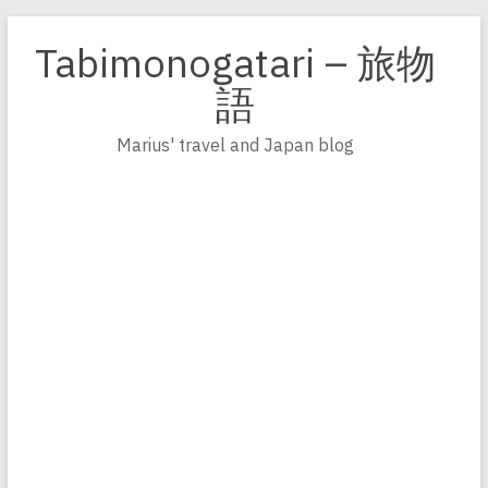
Zum
Inhalt
Tabimonogatari – 旅物
springen
語
Marius' travel and Japan blog