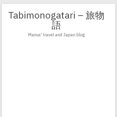
Zum
Inhalt
Tabimonogatari – 旅物
springen
語
Marius' travel and Japan blog