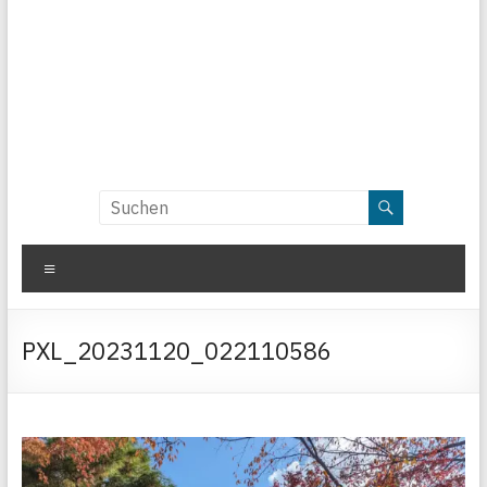
Menü
PXL_20231120_022110586