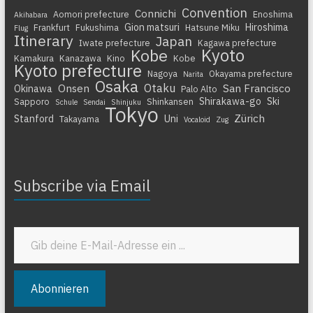
Convention
Connichi
Aomori prefecture
Enoshima
Akihabara
Gion matsuri
Hiroshima
Frankfurt
Fukushima
Hatsune Miku
Flug
Itinerary
Japan
Iwate prefecture
Kagawa prefecture
Kyoto
Kobe
Kamakura
Kanazawa
Kino
Kobe
Kyoto prefecture
Nagoya
Okayama prefecture
Narita
Osaka
Otaku
Onsen
San Francisco
Okinawa
Palo Alto
Shirakawa-go
Ski
Sapporo
Shinkansen
Schule
Sendai
Shinjuku
Tokyo
Zürich
Stanford
Uni
Takayama
Vocaloid
Zug
Subscribe via Email
Gib deine E-Mail-Adresse ein ...
Abonnieren