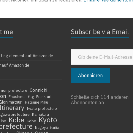
t me
Subscribe via Email
Gib deine E-Mail-Adresse ein ...
ating element auf Amazon.de
r auf Amazon.de
Abonnieren
Connichi
mori prefecture
ion
Enoshima
Frankfurt
Schließe dich 114 anderen
Flug
Gion matsuri
Abonnenten an
Hatsune Miku
Itinerary
Iwate prefecture
agawa prefecture
Kamakura
Kyoto
Kobe
Kino
Kobe
prefecture
Nagoya
Narita
Onsen