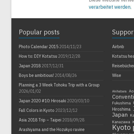
verarbeitet werden.
Popular posts
Suppor
Photo Calendar 2015
2014/11/23
Airbnb
How to: DIY Kotatsu
2019/12/28
Kotatsu he
Japan 2018
2017/12/31
Reisebüche
Boys be ambitious!
2014/08/26
Wise
Planning a 3 Week Tohoku Trip with a Group
2026/01/02
Ao
Akihabara
Convent
Japan 2020 #10: Hirosaki
2020/03/10
Fukushima
Hiroshima
Fall Colors in Kyoto
2023/12/12
Japan
K
Asia 2018 Trip – Taipei
2018/09/28
Kanazawa
Kyoto 
Arashiyama and the Hozukyo ravine