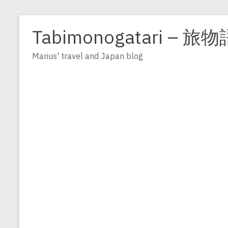
Zum
Inhalt
Tabimonogatari – 旅物
springen
Marius' travel and Japan blog