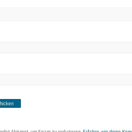
ndet Akismet, um Spam zu reduzieren.
Erfahre, wie deine Ko