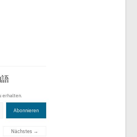
旅物語
 erhalten.
Abonnieren
Nächstes →