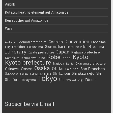
Airbnb
Kotatsu heating element auf Amazon.de
Reisebücher auf Amazon.de
Wise
Convention
Connichi
Aomori prefecture
Enoshima
Akihabara
Gion matsuri
Hiroshima
Frankfurt
Fukushima
Hatsune Miku
Flug
Itinerary
Japan
Iwate prefecture
Kagawa prefecture
Kyoto
Kobe
Kamakura
Kanazawa
Kino
Kobe
Kyoto prefecture
Nagoya
Okayama prefecture
Narita
Osaka
Otaku
Onsen
San Francisco
Okinawa
Palo Alto
Shirakawa-go
Ski
Sapporo
Shinkansen
Schule
Sendai
Shinjuku
Tokyo
Zürich
Stanford
Uni
Takayama
Vocaloid
Zug
Subscribe via Email