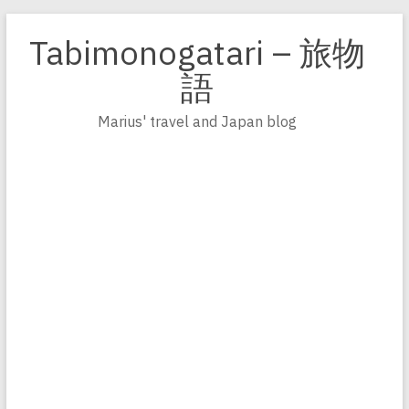
Zum
Inhalt
Tabimonogatari – 旅物
springen
語
Marius' travel and Japan blog