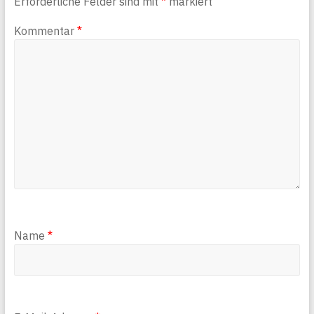
Erforderliche Felder sind mit
*
markiert
Kommentar
*
Name
*