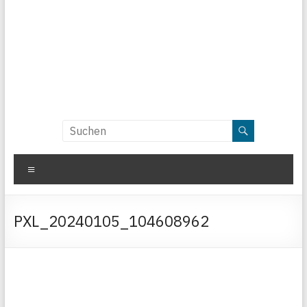
Menü
PXL_20240105_104608962