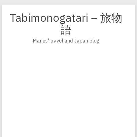
Zum
Inhalt
Tabimonogatari – 旅物
springen
語
Marius' travel and Japan blog