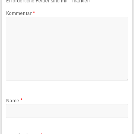
Erforderliche Felder sind mit
*
markiert
Kommentar
*
Name
*