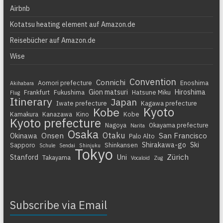
Airbnb
Kotatsu heating element auf Amazon.de
Reisebücher auf Amazon.de
Wise
Convention
Connichi
Aomori prefecture
Enoshima
Akihabara
Gion matsuri
Hiroshima
Frankfurt
Fukushima
Hatsune Miku
Flug
Itinerary
Japan
Iwate prefecture
Kagawa prefecture
Kyoto
Kobe
Kamakura
Kanazawa
Kino
Kobe
Kyoto prefecture
Nagoya
Okayama prefecture
Narita
Osaka
Otaku
Onsen
San Francisco
Okinawa
Palo Alto
Shirakawa-go
Ski
Sapporo
Shinkansen
Schule
Sendai
Shinjuku
Tokyo
Zürich
Stanford
Uni
Takayama
Vocaloid
Zug
Subscribe via Email