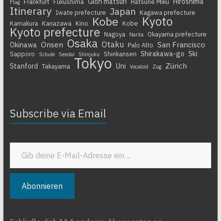
Gion matsuri
Hiroshima
Frankfurt
Fukushima
Hatsune Miku
Flug
Itinerary
Japan
Iwate prefecture
Kagawa prefecture
Kyoto
Kobe
Kamakura
Kanazawa
Kino
Kobe
Kyoto prefecture
Nagoya
Okayama prefecture
Narita
Osaka
Otaku
Onsen
San Francisco
Okinawa
Palo Alto
Shirakawa-go
Ski
Sapporo
Shinkansen
Schule
Sendai
Shinjuku
Tokyo
Zürich
Stanford
Uni
Takayama
Vocaloid
Zug
Subscribe via Email
Gib deine E-Mail-Adresse ein ...
Abonnieren