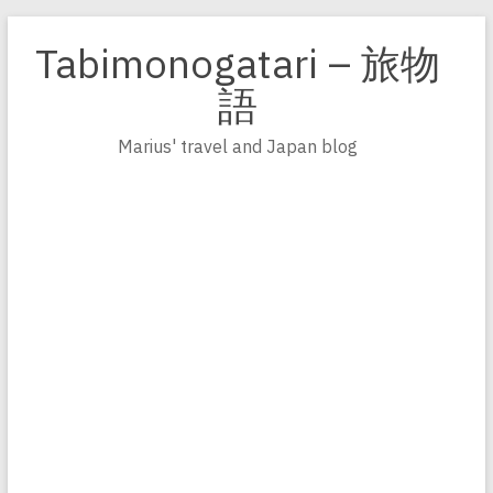
Zum
Inhalt
Tabimonogatari – 旅物
springen
語
Marius' travel and Japan blog