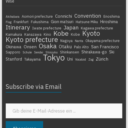
Wise
Convention
Connichi
Aomori prefecture
Enoshima
Akihabara
Gion matsuri
Hiroshima
Frankfurt
Fukushima
Hatsune Miku
Flug
Itinerary
Japan
Iwate prefecture
Kagawa prefecture
Kyoto
Kobe
Kamakura
Kanazawa
Kino
Kobe
Kyoto prefecture
Nagoya
Okayama prefecture
Narita
Osaka
Otaku
Onsen
San Francisco
Okinawa
Palo Alto
Shirakawa-go
Ski
Sapporo
Shinkansen
Schule
Sendai
Shinjuku
Tokyo
Zürich
Stanford
Uni
Takayama
Vocaloid
Zug
Subscribe via Email
Gib deine E-Mail-Adresse ein ...