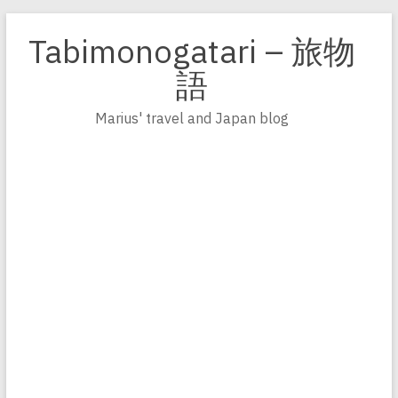
Zum
Inhalt
Tabimonogatari – 旅物
springen
語
Marius' travel and Japan blog