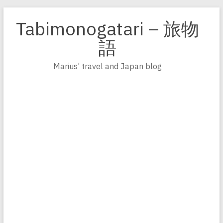
Zum
Inhalt
Tabimonogatari – 旅物
springen
語
Marius' travel and Japan blog