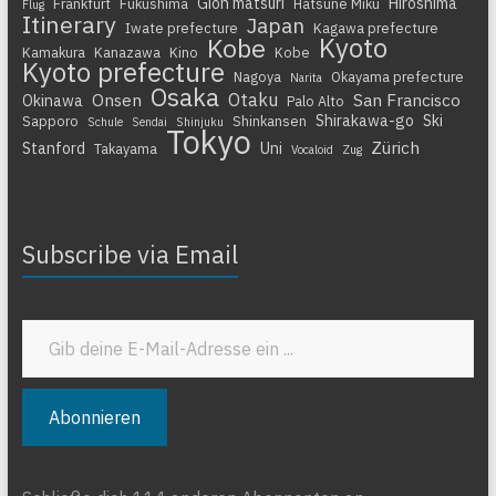
Gion matsuri
Hiroshima
Frankfurt
Fukushima
Hatsune Miku
Flug
Itinerary
Japan
Iwate prefecture
Kagawa prefecture
Kyoto
Kobe
Kamakura
Kanazawa
Kino
Kobe
Kyoto prefecture
Nagoya
Okayama prefecture
Narita
Osaka
Otaku
Onsen
San Francisco
Okinawa
Palo Alto
Shirakawa-go
Ski
Sapporo
Shinkansen
Schule
Sendai
Shinjuku
Tokyo
Zürich
Stanford
Uni
Takayama
Vocaloid
Zug
Subscribe via Email
Gib deine E-Mail-Adresse ein ...
Abonnieren