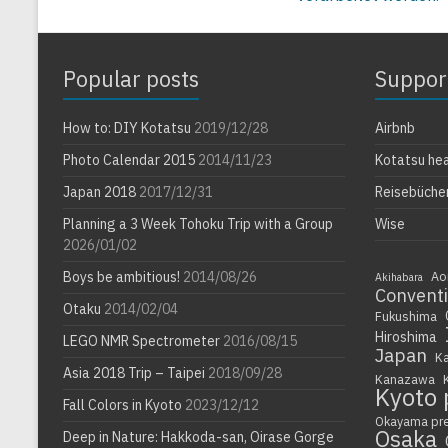
Popular posts
Suppor
How to: DIY Kotatsu
2019/12/28
Airbnb
Photo Calendar 2015
2014/11/23
Kotatsu he
Japan 2018
2017/12/31
Reisebüche
Planning a 3 Week Tohoku Trip with a Group
Wise
2026/01/02
Boys be ambitious!
2014/08/26
Ao
Akihabara
Convent
Otaku
2014/02/04
Fukushima
Hiroshima
LEGO NMR Spectrometer
2016/08/15
Japan
K
Asia 2018 Trip – Taipei
2018/09/28
Kanazawa
Kyoto 
Fall Colors in Kyoto
2023/12/12
Okayama pr
Osaka
Deep in Nature: Hakkoda-san, Oirase Gorge