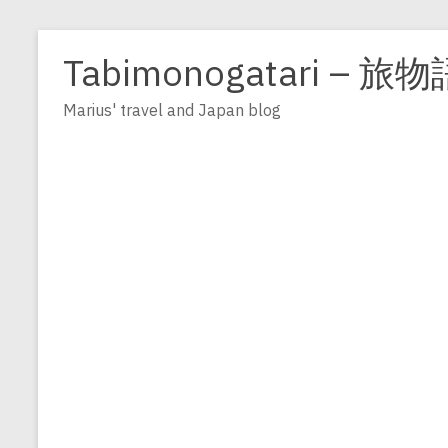
Zum
Inhalt
Tabimonogatari – 旅物
springen
Marius' travel and Japan blog