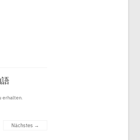
旅物語
 erhalten.
Nächstes →