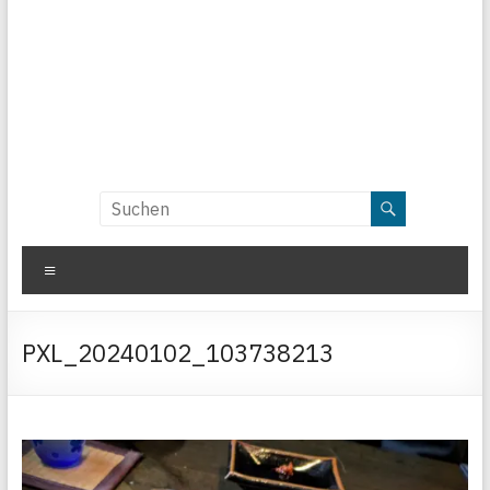
Menü
PXL_20240102_103738213