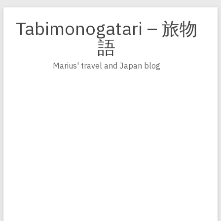
Zum
Inhalt
Tabimonogatari – 旅物
springen
語
Marius' travel and Japan blog