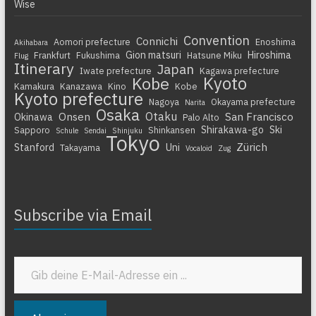
Wise
Convention
Connichi
Aomori prefecture
Enoshima
Akihabara
Gion matsuri
Hiroshima
Frankfurt
Fukushima
Hatsune Miku
Flug
Itinerary
Japan
Iwate prefecture
Kagawa prefecture
Kyoto
Kobe
Kamakura
Kanazawa
Kino
Kobe
Kyoto prefecture
Nagoya
Okayama prefecture
Narita
Osaka
Otaku
Onsen
San Francisco
Okinawa
Palo Alto
Shirakawa-go
Ski
Sapporo
Shinkansen
Schule
Sendai
Shinjuku
Tokyo
Zürich
Stanford
Uni
Takayama
Vocaloid
Zug
Subscribe via Email
Gib deine E-Mail-Adresse ein ...