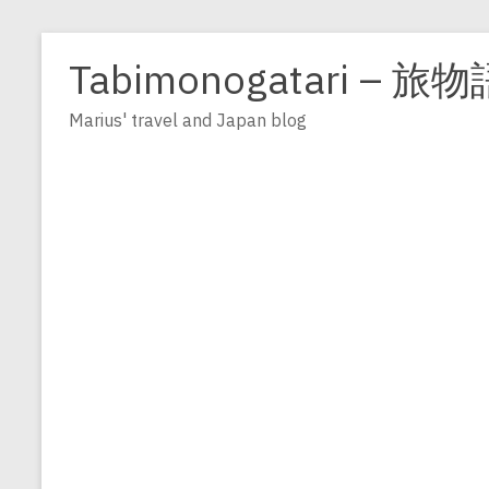
Zum
Inhalt
Tabimonogatari – 旅物
springen
Marius' travel and Japan blog