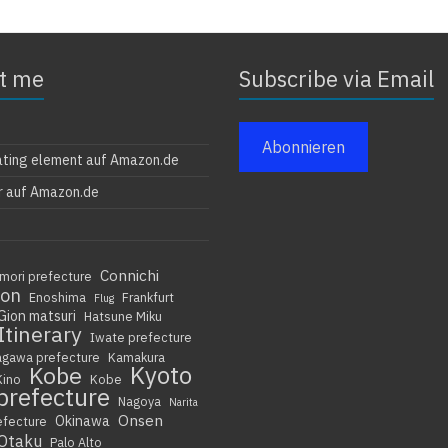
t me
Subscribe via Email
Abonnieren
ating element auf Amazon.de
r auf Amazon.de
Connichi
mori prefecture
ion
Enoshima
Frankfurt
Flug
Gion matsuri
Hatsune Miku
Itinerary
Iwate prefecture
agawa prefecture
Kamakura
Kyoto
Kobe
Kino
Kobe
prefecture
Nagoya
Narita
Onsen
Okinawa
efecture
Otaku
Palo Alto