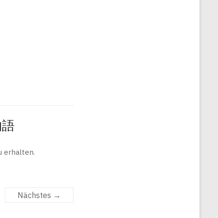
旅物語
 erhalten.
Nächstes →