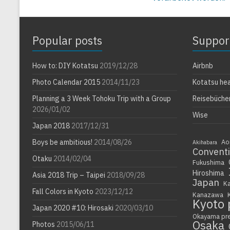
Popular posts
Suppor
How to: DIY Kotatsu
2019/12/28
Airbnb
Photo Calendar 2015
2014/11/23
Kotatsu he
Planning a 3 Week Tohoku Trip with a Group
Reisebüche
2026/01/02
Wise
Japan 2018
2017/12/31
Boys be ambitious!
2014/08/26
Ao
Akihabara
Convent
Otaku
2014/02/04
Fukushima
Hiroshima
Asia 2018 Trip – Taipei
2018/09/28
Japan
K
Fall Colors in Kyoto
2023/12/12
Kanazawa
Kyoto 
Japan 2020 #10: Hirosaki
2020/03/10
Okayama pr
Osaka
Photos
2015/06/11