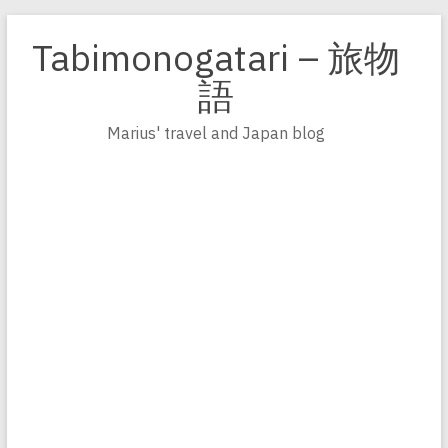
Zum
Inhalt
Tabimonogatari – 旅物
springen
語
Marius' travel and Japan blog