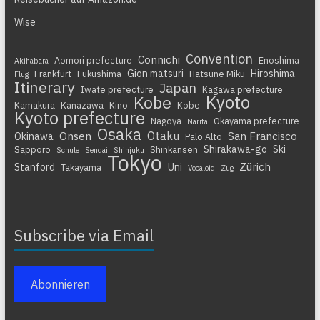
Wise
Convention
Connichi
Aomori prefecture
Enoshima
Akihabara
Gion matsuri
Hiroshima
Frankfurt
Fukushima
Hatsune Miku
Flug
Itinerary
Japan
Iwate prefecture
Kagawa prefecture
Kyoto
Kobe
Kamakura
Kanazawa
Kino
Kobe
Kyoto prefecture
Nagoya
Okayama prefecture
Narita
Osaka
Otaku
Onsen
San Francisco
Okinawa
Palo Alto
Shirakawa-go
Ski
Sapporo
Shinkansen
Schule
Sendai
Shinjuku
Tokyo
Zürich
Stanford
Uni
Takayama
Vocaloid
Zug
Subscribe via Email
Abonnieren