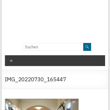
Menü
IMG_20220730_165447