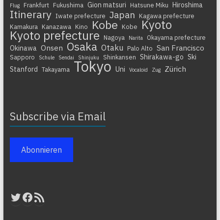
Gion matsuri
Hiroshima
Frankfurt
Fukushima
Hatsune Miku
Flug
Itinerary
Japan
Iwate prefecture
Kagawa prefecture
Kyoto
Kobe
Kamakura
Kanazawa
Kino
Kobe
Kyoto prefecture
Nagoya
Okayama prefecture
Narita
Osaka
Otaku
Onsen
San Francisco
Okinawa
Palo Alto
Shirakawa-go
Ski
Sapporo
Shinkansen
Schule
Sendai
Shinjuku
Tokyo
Zürich
Stanford
Uni
Takayama
Vocaloid
Zug
Subscribe via Email
Abonnieren
Twitter
Facebook
RSS-Feed