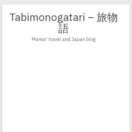
Zum
Inhalt
Tabimonogatari – 旅物
springen
語
Marius' travel and Japan blog