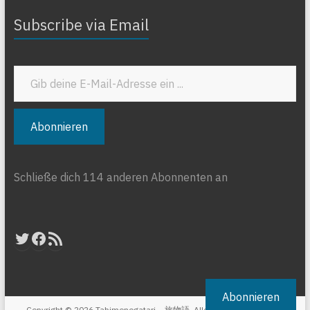
Subscribe via Email
Gib deine E-Mail-Adresse ein ...
Abonnieren
Schließe dich 114 anderen Abonnenten an
Twitter
Facebook
RSS-Feed
Abonnieren
Copyright © 2026
Tabimonogatari – 旅物語
. Alle Rechte vorbehalten.