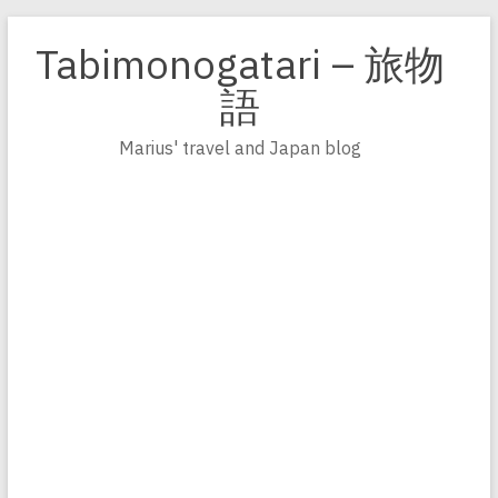
Zum
Inhalt
Tabimonogatari – 旅物
springen
語
Marius' travel and Japan blog