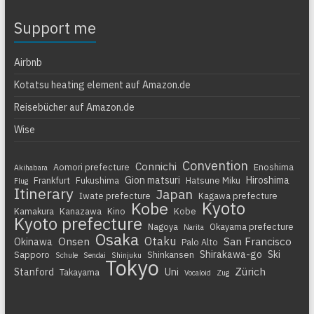
Support me
Airbnb
Kotatsu heating element auf Amazon.de
Reisebücher auf Amazon.de
Wise
Convention
Connichi
Aomori prefecture
Enoshima
Akihabara
Gion matsuri
Hiroshima
Frankfurt
Fukushima
Hatsune Miku
Flug
Itinerary
Japan
Iwate prefecture
Kagawa prefecture
Kyoto
Kobe
Kamakura
Kanazawa
Kino
Kobe
Kyoto prefecture
Nagoya
Okayama prefecture
Narita
Osaka
Otaku
Onsen
San Francisco
Okinawa
Palo Alto
Shirakawa-go
Ski
Sapporo
Shinkansen
Schule
Sendai
Shinjuku
Tokyo
Zürich
Stanford
Uni
Takayama
Vocaloid
Zug