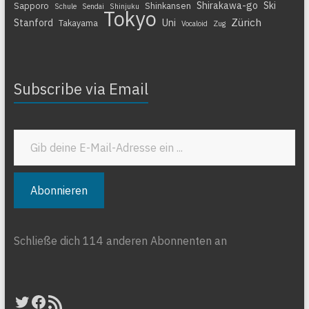
Shirakawa-go
Ski
Sapporo
Shinkansen
Schule
Sendai
Shinjuku
Tokyo
Zürich
Stanford
Uni
Takayama
Vocaloid
Zug
Subscribe via Email
Gib deine E-Mail-Adresse ein ...
Abonnieren
Schließe dich 114 anderen Abonnenten an
Twitter
Facebook
RSS-Feed