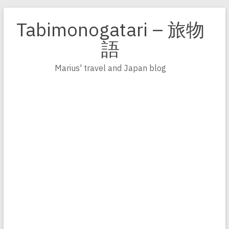
Zum
Inhalt
Tabimonogatari – 旅物
springen
語
Marius' travel and Japan blog