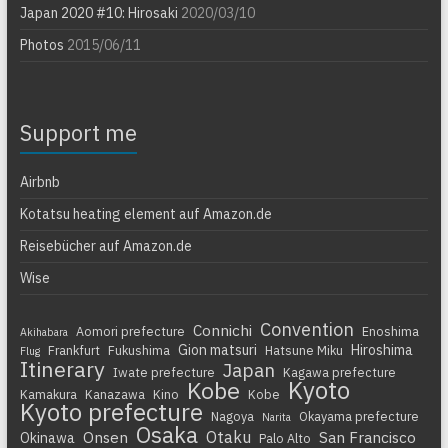
Japan 2020 #10: Hirosaki
2020/03/10
Photos
2015/06/11
Support me
Airbnb
Kotatsu heating element auf Amazon.de
Reisebücher auf Amazon.de
Wise
Convention
Connichi
Aomori prefecture
Enoshima
Akihabara
Gion matsuri
Hiroshima
Frankfurt
Fukushima
Hatsune Miku
Flug
Itinerary
Japan
Iwate prefecture
Kagawa prefecture
Kyoto
Kobe
Kamakura
Kanazawa
Kino
Kobe
Kyoto prefecture
Nagoya
Okayama prefecture
Narita
Osaka
Otaku
Onsen
San Francisco
Okinawa
Palo Alto