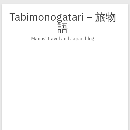
Zum
Inhalt
Tabimonogatari – 旅物
springen
語
Marius' travel and Japan blog