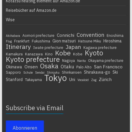
Kotatsu heating element auf Amazon.de
Reisebücher auf Amazon.de
Wise
Convention
Connichi
Aomori prefecture
Enoshima
Akihabara
Gion matsuri
Hiroshima
Frankfurt
Fukushima
Hatsune Miku
Flug
Itinerary
Japan
Iwate prefecture
Kagawa prefecture
Kyoto
Kobe
Kamakura
Kanazawa
Kino
Kobe
Kyoto prefecture
Nagoya
Okayama prefecture
Narita
Osaka
Otaku
Onsen
San Francisco
Okinawa
Palo Alto
Shirakawa-go
Ski
Sapporo
Shinkansen
Schule
Sendai
Shinjuku
Tokyo
Zürich
Stanford
Uni
Takayama
Vocaloid
Zug
Subscribe via Email
Abonnieren