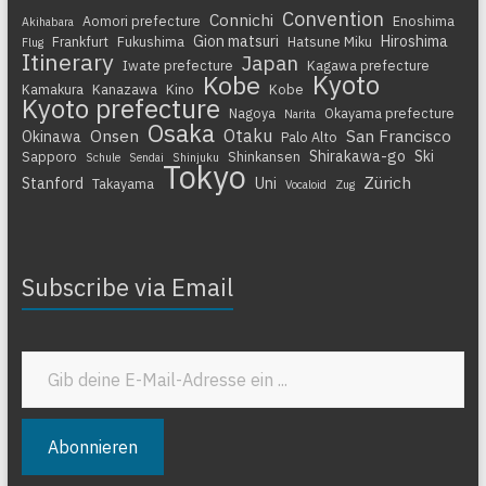
Convention
Connichi
Aomori prefecture
Enoshima
Akihabara
Gion matsuri
Hiroshima
Frankfurt
Fukushima
Hatsune Miku
Flug
Itinerary
Japan
Iwate prefecture
Kagawa prefecture
Kyoto
Kobe
Kamakura
Kanazawa
Kino
Kobe
Kyoto prefecture
Nagoya
Okayama prefecture
Narita
Osaka
Otaku
Onsen
San Francisco
Okinawa
Palo Alto
Shirakawa-go
Ski
Sapporo
Shinkansen
Schule
Sendai
Shinjuku
Tokyo
Zürich
Stanford
Uni
Takayama
Vocaloid
Zug
Subscribe via Email
Gib deine E-Mail-Adresse ein ...
Abonnieren