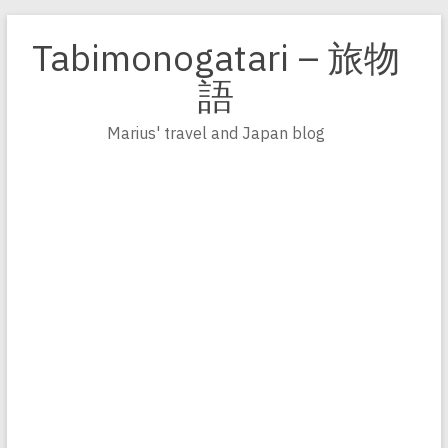
Zum
Inhalt
Tabimonogatari – 旅物
springen
語
Marius' travel and Japan blog