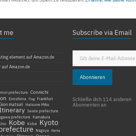
t me
Subscribe via Email
Gib deine E-Mail-Adresse ein ...
ating element auf Amazon.de
r auf Amazon.de
Abonnieren
Connichi
mori prefecture
ion
Enoshima
Frankfurt
Schließe dich 114 anderen
Flug
Gion matsuri
Abonnenten an
Hatsune Miku
Itinerary
Iwate prefecture
agawa prefecture
Kamakura
Kyoto
Kobe
Kino
Kobe
prefecture
Nagoya
Narita
Onsen