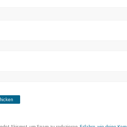
ndet Akismet, um Spam zu reduzieren.
Erfahre, wie deine Ko