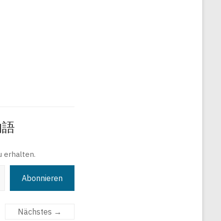
旅物語
 erhalten.
Abonnieren
Nächstes →