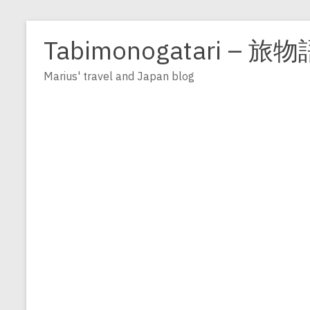
Zum
Inhalt
Tabimonogatari – 旅物
springen
Marius' travel and Japan blog