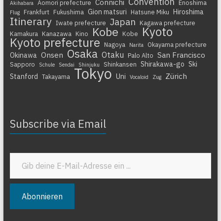
Convention
Connichi
Aomori prefecture
Enoshima
Akihabara
Gion matsuri
Hiroshima
Frankfurt
Fukushima
Hatsune Miku
Flug
Itinerary
Japan
Iwate prefecture
Kagawa prefecture
Kyoto
Kobe
Kamakura
Kanazawa
Kino
Kobe
Kyoto prefecture
Nagoya
Okayama prefecture
Narita
Osaka
Otaku
Onsen
San Francisco
Okinawa
Palo Alto
Shirakawa-go
Ski
Sapporo
Shinkansen
Schule
Sendai
Shinjuku
Tokyo
Zürich
Stanford
Uni
Takayama
Vocaloid
Zug
Subscribe via Email
Gib deine E-Mail-Adresse ein ...
Abonnieren