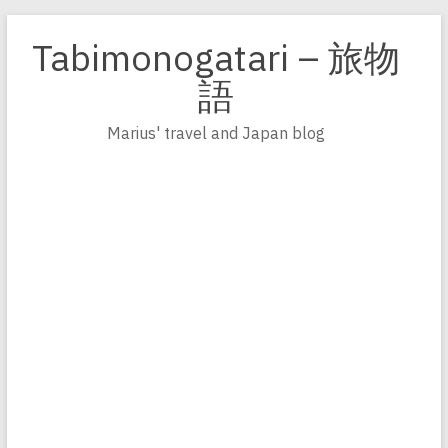
Zum
Inhalt
Tabimonogatari – 旅物
springen
語
Marius' travel and Japan blog