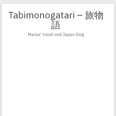
Zum
Inhalt
Tabimonogatari – 旅物
springen
語
Marius' travel and Japan blog