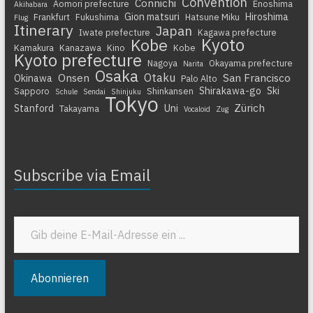
Convention
Connichi
Aomori prefecture
Enoshima
Akihabara
Gion matsuri
Hiroshima
Frankfurt
Fukushima
Hatsune Miku
Flug
Itinerary
Japan
Iwate prefecture
Kagawa prefecture
Kyoto
Kobe
Kamakura
Kanazawa
Kino
Kobe
Kyoto prefecture
Nagoya
Okayama prefecture
Narita
Osaka
Otaku
Onsen
San Francisco
Okinawa
Palo Alto
Shirakawa-go
Ski
Sapporo
Shinkansen
Schule
Sendai
Shinjuku
Tokyo
Zürich
Stanford
Uni
Takayama
Vocaloid
Zug
Subscribe via Email
Gib deine E-Mail-Adresse ein ...
Abonnieren