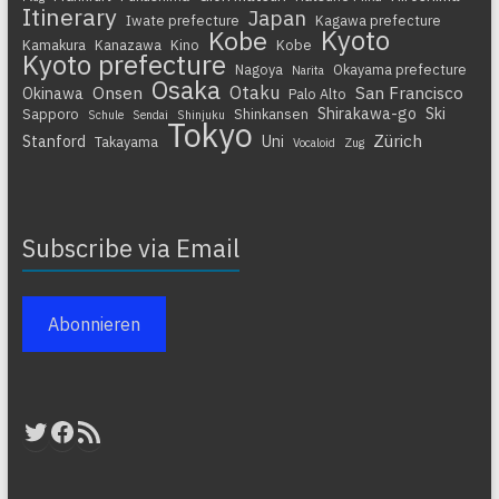
Itinerary
Japan
Iwate prefecture
Kagawa prefecture
Kyoto
Kobe
Kamakura
Kanazawa
Kino
Kobe
Kyoto prefecture
Nagoya
Okayama prefecture
Narita
Osaka
Otaku
Onsen
San Francisco
Okinawa
Palo Alto
Shirakawa-go
Ski
Sapporo
Shinkansen
Schule
Sendai
Shinjuku
Tokyo
Zürich
Stanford
Uni
Takayama
Vocaloid
Zug
Subscribe via Email
Abonnieren
Twitter
Facebook
RSS-Feed