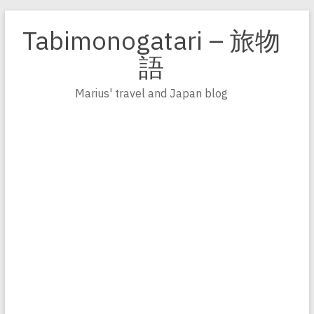
Zum
Inhalt
Tabimonogatari – 旅物
springen
語
Marius' travel and Japan blog