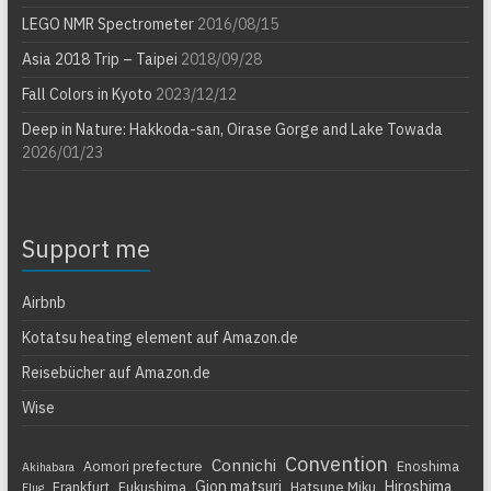
LEGO NMR Spectrometer
2016/08/15
Asia 2018 Trip – Taipei
2018/09/28
Fall Colors in Kyoto
2023/12/12
Deep in Nature: Hakkoda-san, Oirase Gorge and Lake Towada
2026/01/23
Support me
Airbnb
Kotatsu heating element auf Amazon.de
Reisebücher auf Amazon.de
Wise
Convention
Connichi
Aomori prefecture
Enoshima
Akihabara
Gion matsuri
Hiroshima
Frankfurt
Fukushima
Hatsune Miku
Flug