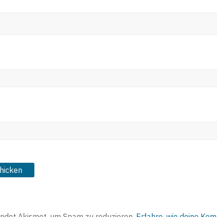
ndet Akismet, um Spam zu reduzieren.
Erfahre, wie deine Ko