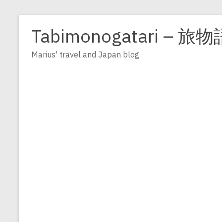
Zum
Inhalt
Tabimonogatari – 旅物
springen
Marius' travel and Japan blog