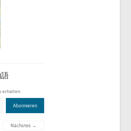
旅物語
 erhalten.
Abonnieren
Nächstes →