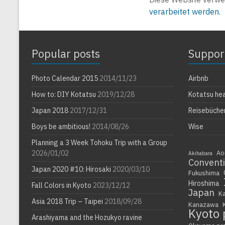
verarbeitet werden.
Popular posts
Suppor
Photo Calendar 2015
2014/11/23
Airbnb
How to: DIY Kotatsu
2019/12/28
Kotatsu he
Japan 2018
2017/12/31
Reisebüche
Boys be ambitious!
2014/08/26
Wise
Planning a 3 Week Tohoku Trip with a Group
2026/01/02
Ao
Akihabara
Convent
Japan 2020 #10: Hirosaki
2020/03/10
Fukushima
Hiroshima
Fall Colors in Kyoto
2023/12/12
Japan
K
Asia 2018 Trip – Taipei
2018/09/28
Kanazawa
Kyoto 
Arashiyama and the Hozukyo ravine