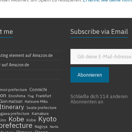
t me
Subscribe via Email
Gib deine E-Mail-Adresse ein ...
ating element auf Amazon.de
r auf Amazon.de
Abonnieren
Connichi
mori prefecture
ion
Enoshima
Frankfurt
Schließe dich 114 anderen
Flug
Gion matsuri
Abonnenten an
Hatsune Miku
Itinerary
Iwate prefecture
agawa prefecture
Kamakura
Kyoto
Kobe
Kino
Kobe
prefecture
Nagoya
Narita
Onsen