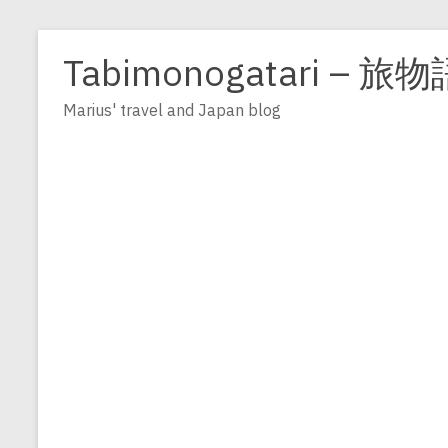
Zum
Inhalt
Tabimonogatari – 旅物
springen
Marius' travel and Japan blog