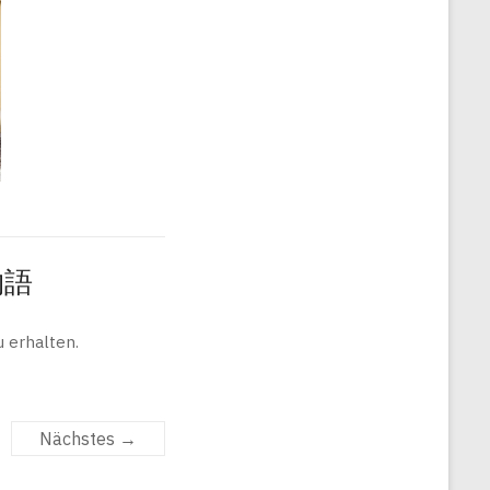
旅物語
 erhalten.
Nächstes →