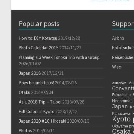
Popular posts
Suppor
How to: DIY Kotatsu
2019/12/28
Airbnb
Photo Calendar 2015
2014/11/23
Kotatsu he
Planning a 3 Week Tohoku Trip with a Group
Reisebüche
2026/01/02
Wise
Japan 2018
2017/12/31
Boys be ambitious!
2014/08/26
Ao
Akihabara
Convent
Otaku
2014/02/04
Fukushima
Hiroshima
Asia 2018 Trip – Taipei
2018/09/28
Japan
K
Fall Colors in Kyoto
2023/12/12
Kanazawa
Kyoto 
Japan 2020 #10: Hirosaki
2020/03/10
Okayama pr
Osaka
Photos
2015/06/11