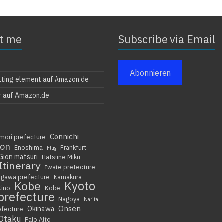
t me
Subscribe via Email
Abonnieren
ating element auf Amazon.de
r auf Amazon.de
Connichi
mori prefecture
ion
Enoshima
Frankfurt
Flug
Gion matsuri
Hatsune Miku
Itinerary
Iwate prefecture
agawa prefecture
Kamakura
Kyoto
Kobe
Kino
Kobe
prefecture
Nagoya
Narita
Onsen
Okinawa
efecture
Otaku
Palo Alto