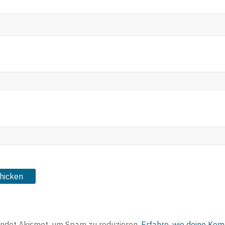
ndet Akismet, um Spam zu reduzieren.
Erfahre, wie deine Ko