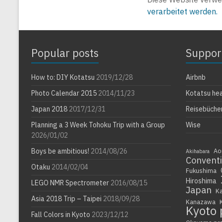
verarbeitet werden.
Popular posts
Suppor
How to: DIY Kotatsu
2019/12/28
Airbnb
Photo Calendar 2015
2014/11/23
Kotatsu he
Japan 2018
2017/12/31
Reisebüche
Planning a 3 Week Tohoku Trip with a Group
Wise
2026/01/02
Boys be ambitious!
2014/08/26
Ao
Akihabara
Convent
Otaku
2014/02/04
Fukushima
Hiroshima
LEGO NMR Spectrometer
2016/08/15
Japan
K
Asia 2018 Trip – Taipei
2018/09/28
Kanazawa
Kyoto 
Fall Colors in Kyoto
2023/12/12