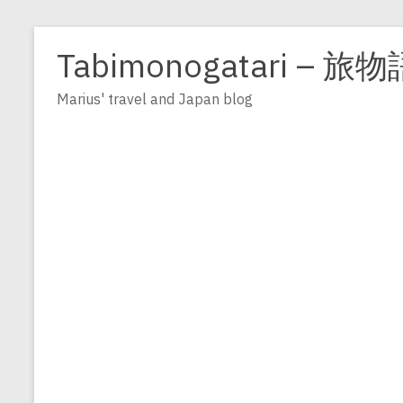
Zum
Inhalt
Tabimonogatari – 旅物
springen
Marius' travel and Japan blog