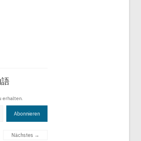
旅物語
 erhalten.
Abonnieren
Nächstes →