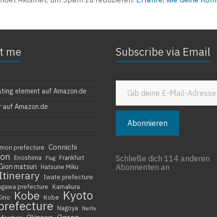
t me
Subscribe via Email
Gib deine E-Mail-Adresse ein ...
ating element auf Amazon.de
r auf Amazon.de
Abonnieren
Connichi
mori prefecture
ion
Enoshima
Frankfurt
Schließe dich 114 anderen
Flug
Gion matsuri
Abonnenten an
Hatsune Miku
Itinerary
Iwate prefecture
agawa prefecture
Kamakura
Kyoto
Kobe
Kino
Kobe
prefecture
Nagoya
Narita
Onsen