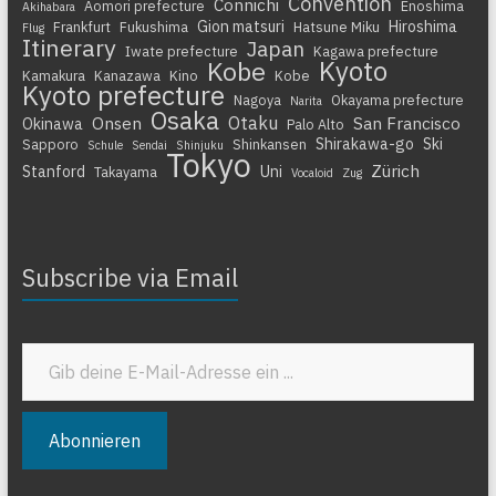
Convention
Connichi
Aomori prefecture
Enoshima
Akihabara
Gion matsuri
Hiroshima
Frankfurt
Fukushima
Hatsune Miku
Flug
Itinerary
Japan
Iwate prefecture
Kagawa prefecture
Kyoto
Kobe
Kamakura
Kanazawa
Kino
Kobe
Kyoto prefecture
Nagoya
Okayama prefecture
Narita
Osaka
Otaku
Onsen
San Francisco
Okinawa
Palo Alto
Shirakawa-go
Ski
Sapporo
Shinkansen
Schule
Sendai
Shinjuku
Tokyo
Zürich
Stanford
Uni
Takayama
Vocaloid
Zug
Subscribe via Email
Gib deine E-Mail-Adresse ein ...
Abonnieren