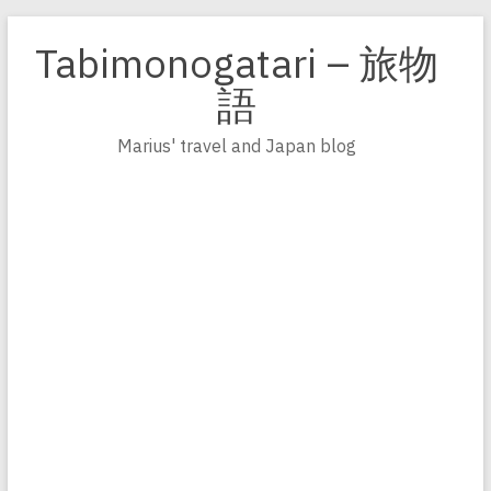
Zum
Inhalt
Tabimonogatari – 旅物
springen
語
Marius' travel and Japan blog