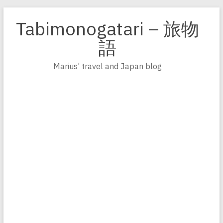
Zum
Inhalt
Tabimonogatari – 旅物
springen
語
Marius' travel and Japan blog