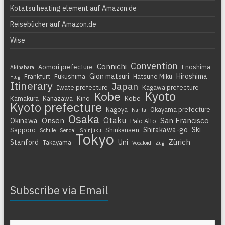
Kotatsu heating element auf Amazon.de
Reisebücher auf Amazon.de
Wise
Convention
Connichi
Aomori prefecture
Enoshima
Akihabara
Gion matsuri
Hiroshima
Frankfurt
Fukushima
Hatsune Miku
Flug
Itinerary
Japan
Iwate prefecture
Kagawa prefecture
Kyoto
Kobe
Kamakura
Kanazawa
Kino
Kobe
Kyoto prefecture
Nagoya
Okayama prefecture
Narita
Osaka
Otaku
Onsen
San Francisco
Okinawa
Palo Alto
Shirakawa-go
Ski
Sapporo
Shinkansen
Schule
Sendai
Shinjuku
Tokyo
Zürich
Stanford
Uni
Takayama
Vocaloid
Zug
Subscribe via Email
Gib deine E-Mail-Adresse ein ...