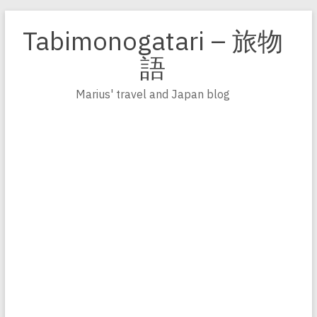
Zum
Inhalt
Tabimonogatari – 旅物
springen
語
Marius' travel and Japan blog