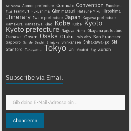
Convention
Connichi
Aomori prefecture
Enoshima
Akihabara
Gion matsuri
Hiroshima
Frankfurt
Fukushima
Hatsune Miku
Flug
Itinerary
Japan
Iwate prefecture
Kagawa prefecture
Kyoto
Kobe
Kamakura
Kanazawa
Kino
Kobe
Kyoto prefecture
Nagoya
Okayama prefecture
Narita
Osaka
Otaku
Onsen
San Francisco
Okinawa
Palo Alto
Shirakawa-go
Ski
Sapporo
Shinkansen
Schule
Sendai
Shinjuku
Tokyo
Zürich
Stanford
Uni
Takayama
Vocaloid
Zug
Subscribe via Email
Gib deine E-Mail-Adresse ein ...
Abonnieren