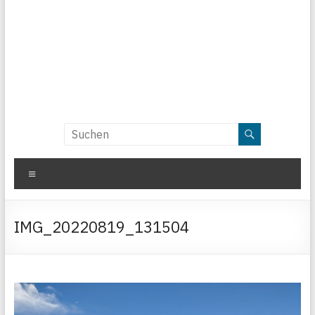
Menü
IMG_20220819_131504