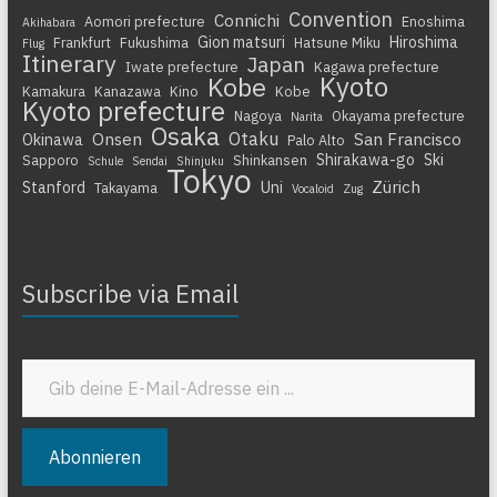
Convention
Connichi
Aomori prefecture
Enoshima
Akihabara
Gion matsuri
Hiroshima
Frankfurt
Fukushima
Hatsune Miku
Flug
Itinerary
Japan
Iwate prefecture
Kagawa prefecture
Kyoto
Kobe
Kamakura
Kanazawa
Kino
Kobe
Kyoto prefecture
Nagoya
Okayama prefecture
Narita
Osaka
Otaku
Onsen
San Francisco
Okinawa
Palo Alto
Shirakawa-go
Ski
Sapporo
Shinkansen
Schule
Sendai
Shinjuku
Tokyo
Zürich
Stanford
Uni
Takayama
Vocaloid
Zug
Subscribe via Email
Gib deine E-Mail-Adresse ein ...
Abonnieren