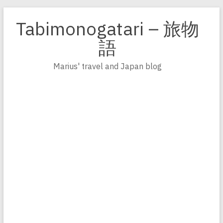
Zum
Inhalt
Tabimonogatari – 旅物
springen
語
Marius' travel and Japan blog