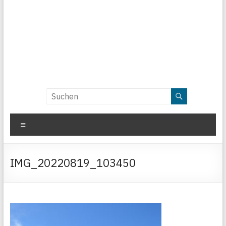
Menü
IMG_20220819_103450