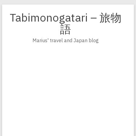
Zum
Inhalt
Tabimonogatari – 旅物
springen
語
Marius' travel and Japan blog