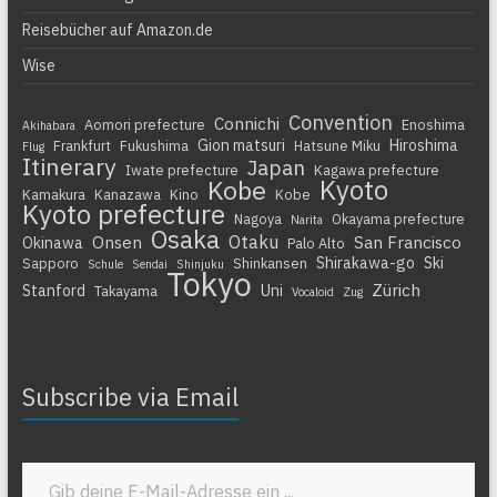
Reisebücher auf Amazon.de
Wise
Convention
Connichi
Aomori prefecture
Enoshima
Akihabara
Gion matsuri
Hiroshima
Frankfurt
Fukushima
Hatsune Miku
Flug
Itinerary
Japan
Iwate prefecture
Kagawa prefecture
Kyoto
Kobe
Kamakura
Kanazawa
Kino
Kobe
Kyoto prefecture
Nagoya
Okayama prefecture
Narita
Osaka
Otaku
Onsen
San Francisco
Okinawa
Palo Alto
Shirakawa-go
Ski
Sapporo
Shinkansen
Schule
Sendai
Shinjuku
Tokyo
Zürich
Stanford
Uni
Takayama
Vocaloid
Zug
Subscribe via Email
Gib deine E-Mail-Adresse ein ...