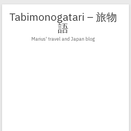
Zum
Inhalt
Tabimonogatari – 旅物
springen
語
Marius' travel and Japan blog