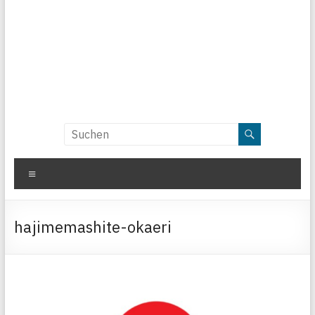
Menü
hajimemashite-okaeri