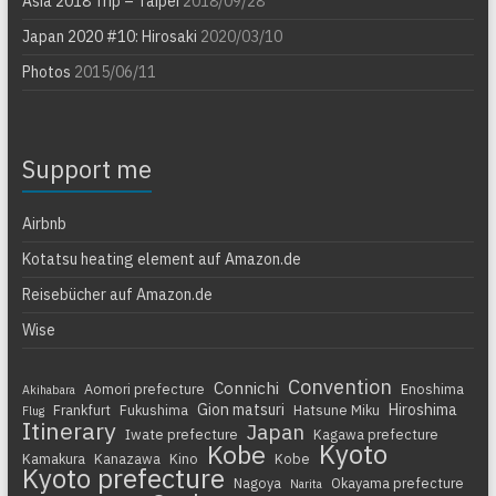
Asia 2018 Trip – Taipei
2018/09/28
Japan 2020 #10: Hirosaki
2020/03/10
Photos
2015/06/11
Support me
Airbnb
Kotatsu heating element auf Amazon.de
Reisebücher auf Amazon.de
Wise
Convention
Connichi
Aomori prefecture
Enoshima
Akihabara
Gion matsuri
Hiroshima
Frankfurt
Fukushima
Hatsune Miku
Flug
Itinerary
Japan
Iwate prefecture
Kagawa prefecture
Kyoto
Kobe
Kamakura
Kanazawa
Kino
Kobe
Kyoto prefecture
Nagoya
Okayama prefecture
Narita