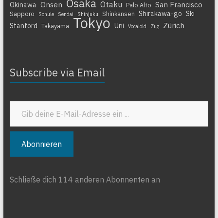
Osaka
Otaku
Onsen
San Francisco
Okinawa
Palo Alto
Shirakawa-go
Ski
Sapporo
Shinkansen
Schule
Sendai
Shinjuku
Tokyo
Zürich
Stanford
Uni
Takayama
Vocaloid
Zug
Subscribe via Email
Gib deine E-Mail-Adresse ein ...
Abonnieren
Schließe dich 114 anderen Abonnenten an