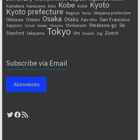
Kyoto
Kobe
Kamakura
Kanazawa
Kino
Kobe
Kyoto prefecture
Nagoya
Okayama prefecture
Narita
Osaka
Otaku
Onsen
San Francisco
Okinawa
Palo Alto
Shirakawa-go
Ski
Sapporo
Shinkansen
Schule
Sendai
Shinjuku
Tokyo
Zürich
Stanford
Uni
Takayama
Vocaloid
Zug
Subscribe via Email
Abonnieren
Twitter
Facebook
RSS-Feed