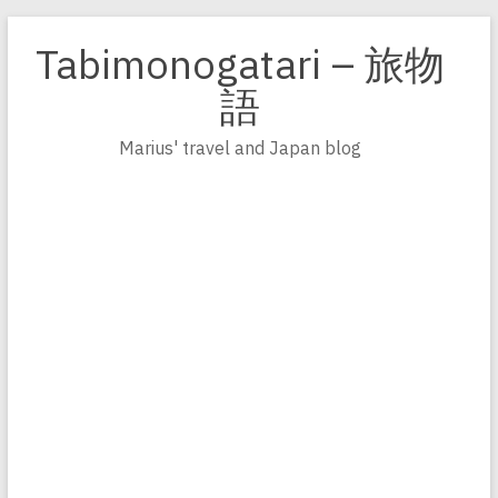
Zum
Inhalt
Tabimonogatari – 旅物
springen
語
Marius' travel and Japan blog