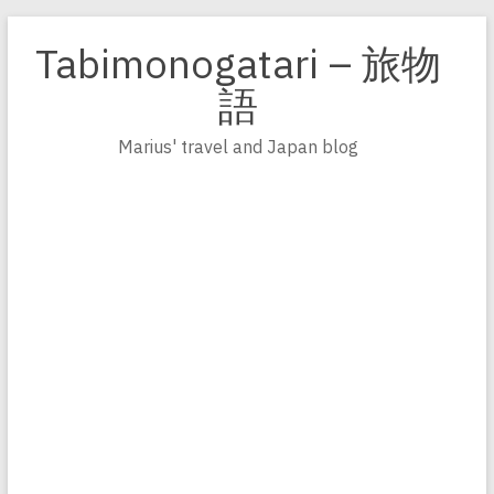
Zum
Inhalt
Tabimonogatari – 旅物
springen
語
Marius' travel and Japan blog