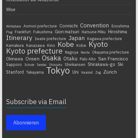
Wise
Convention
Connichi
Aomori prefecture
Enoshima
Akihabara
Gion matsuri
Hiroshima
Frankfurt
Fukushima
Hatsune Miku
Flug
Itinerary
Japan
Iwate prefecture
Kagawa prefecture
Kyoto
Kobe
Kamakura
Kanazawa
Kino
Kobe
Kyoto prefecture
Nagoya
Okayama prefecture
Narita
Osaka
Otaku
Onsen
San Francisco
Okinawa
Palo Alto
Shirakawa-go
Ski
Sapporo
Shinkansen
Schule
Sendai
Shinjuku
Tokyo
Zürich
Stanford
Uni
Takayama
Vocaloid
Zug
Subscribe via Email
Abonnieren