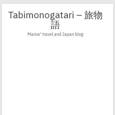
Zum
Inhalt
Tabimonogatari – 旅物
springen
語
Marius' travel and Japan blog