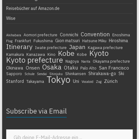
Reisebücher auf Amazon.de
Wise
Convention
Connichi
Aomori prefecture
Enoshima
Akihabara
Gion matsuri
Hiroshima
Frankfurt
Fukushima
Hatsune Miku
Flug
Itinerary
Japan
Iwate prefecture
Kagawa prefecture
Kyoto
Kobe
Kamakura
Kanazawa
Kino
Kobe
Kyoto prefecture
Nagoya
Okayama prefecture
Narita
Osaka
Otaku
Onsen
San Francisco
Okinawa
Palo Alto
Shirakawa-go
Ski
Sapporo
Shinkansen
Schule
Sendai
Shinjuku
Tokyo
Zürich
Stanford
Uni
Takayama
Vocaloid
Zug
Subscribe via Email
Gib deine E-Mail-Adresse ein ...