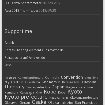
LEGO NMR Spectrometer
2016/08/15
Asia 2018 Trip – Taipei
2018/09/28
Support me
Airbnb
Kotatsu heating element auf Amazon.de
Reisebücher auf Amazon.de
Wise
Convention
Connichi
Aomori prefecture
Enoshima
Akihabara
Gion matsuri
Hiroshima
Frankfurt
Fukushima
Hatsune Miku
Flug
Itinerary
Japan
Iwate prefecture
Kagawa prefecture
Kyoto
Kobe
Kamakura
Kanazawa
Kino
Kobe
Kyoto prefecture
Nagoya
Okayama prefecture
Narita
Osaka
Otaku
Onsen
San Francisco
Okinawa
Palo Alto