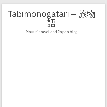
Zum
Inhalt
Tabimonogatari – 旅物
springen
語
Marius' travel and Japan blog