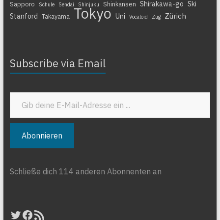
Shirakawa-go
Ski
Sapporo
Shinkansen
Schule
Sendai
Shinjuku
Tokyo
Zürich
Stanford
Uni
Takayama
Vocaloid
Zug
Subscribe via Email
Gib deine E-Mail-Adresse ein ...
Abonnieren
Schließe dich 114 anderen Abonnenten an
Twitter
Facebook
RSS-Feed