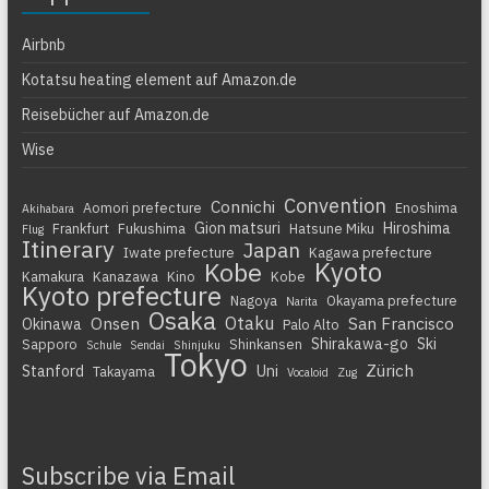
Airbnb
Kotatsu heating element auf Amazon.de
Reisebücher auf Amazon.de
Wise
Convention
Connichi
Aomori prefecture
Enoshima
Akihabara
Gion matsuri
Hiroshima
Frankfurt
Fukushima
Hatsune Miku
Flug
Itinerary
Japan
Iwate prefecture
Kagawa prefecture
Kyoto
Kobe
Kamakura
Kanazawa
Kino
Kobe
Kyoto prefecture
Nagoya
Okayama prefecture
Narita
Osaka
Otaku
Onsen
San Francisco
Okinawa
Palo Alto
Shirakawa-go
Ski
Sapporo
Shinkansen
Schule
Sendai
Shinjuku
Tokyo
Zürich
Stanford
Uni
Takayama
Vocaloid
Zug
Subscribe via Email