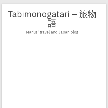
Zum
Inhalt
Tabimonogatari – 旅物
springen
語
Marius' travel and Japan blog