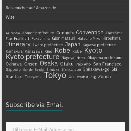
Reisebücher auf Amazon.de
Wise
Convention
Connichi
Aomori prefecture
Enoshima
Akihabara
Gion matsuri
Hiroshima
Frankfurt
Fukushima
Hatsune Miku
Flug
Itinerary
Japan
Iwate prefecture
Kagawa prefecture
Kyoto
Kobe
Kamakura
Kanazawa
Kino
Kobe
Kyoto prefecture
Nagoya
Okayama prefecture
Narita
Osaka
Otaku
Onsen
San Francisco
Okinawa
Palo Alto
Shirakawa-go
Ski
Sapporo
Shinkansen
Schule
Sendai
Shinjuku
Tokyo
Zürich
Stanford
Uni
Takayama
Vocaloid
Zug
Subscribe via Email
Gib deine E-Mail-Adresse ein ...