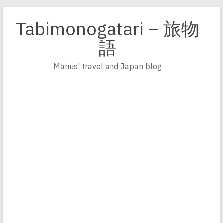
Zum
Inhalt
Tabimonogatari – 旅物
springen
語
Marius' travel and Japan blog