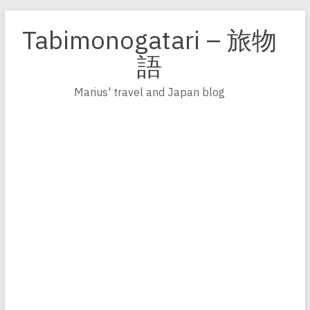
Zum
Inhalt
Tabimonogatari – 旅物
springen
語
Marius' travel and Japan blog