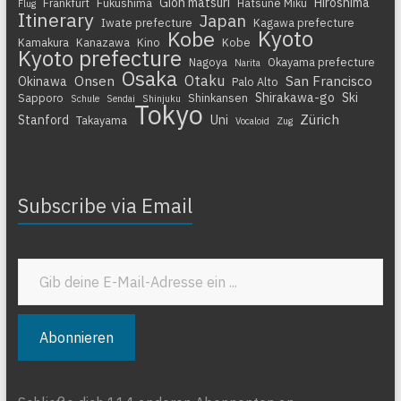
Gion matsuri
Hiroshima
Frankfurt
Fukushima
Hatsune Miku
Flug
Itinerary
Japan
Iwate prefecture
Kagawa prefecture
Kyoto
Kobe
Kamakura
Kanazawa
Kino
Kobe
Kyoto prefecture
Nagoya
Okayama prefecture
Narita
Osaka
Otaku
Onsen
San Francisco
Okinawa
Palo Alto
Shirakawa-go
Ski
Sapporo
Shinkansen
Schule
Sendai
Shinjuku
Tokyo
Zürich
Stanford
Uni
Takayama
Vocaloid
Zug
Subscribe via Email
Gib deine E-Mail-Adresse ein ...
Abonnieren