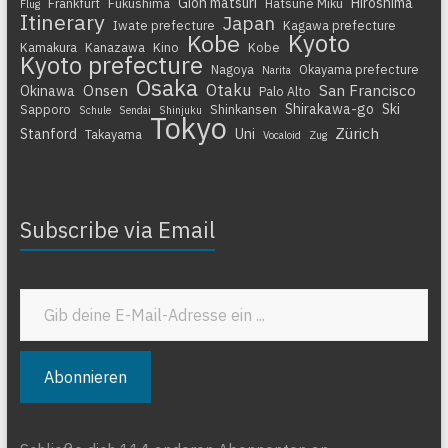
Gion matsuri
Hiroshima
Frankfurt
Fukushima
Hatsune Miku
Flug
Itinerary
Japan
Iwate prefecture
Kagawa prefecture
Kyoto
Kobe
Kamakura
Kanazawa
Kino
Kobe
Kyoto prefecture
Nagoya
Okayama prefecture
Narita
Osaka
Otaku
Onsen
San Francisco
Okinawa
Palo Alto
Shirakawa-go
Ski
Sapporo
Shinkansen
Schule
Sendai
Shinjuku
Tokyo
Zürich
Stanford
Uni
Takayama
Vocaloid
Zug
Subscribe via Email
Gib deine E-Mail-Adresse ein ...
Abonnieren