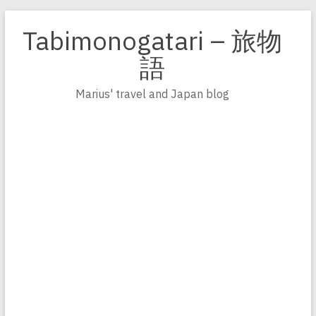
Zum
Inhalt
Tabimonogatari – 旅物
springen
語
Marius' travel and Japan blog