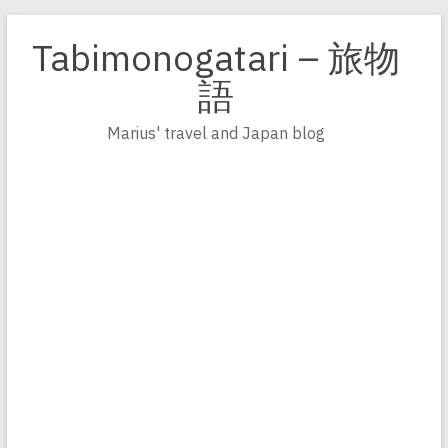
Zum
Inhalt
Tabimonogatari – 旅物
springen
語
Marius' travel and Japan blog