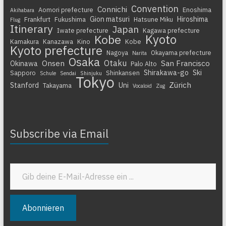
Convention
Connichi
Aomori prefecture
Enoshima
Akihabara
Gion matsuri
Hiroshima
Frankfurt
Fukushima
Hatsune Miku
Flug
Itinerary
Japan
Iwate prefecture
Kagawa prefecture
Kyoto
Kobe
Kamakura
Kanazawa
Kino
Kobe
Kyoto prefecture
Nagoya
Okayama prefecture
Narita
Osaka
Otaku
Onsen
San Francisco
Okinawa
Palo Alto
Shirakawa-go
Ski
Sapporo
Shinkansen
Schule
Sendai
Shinjuku
Tokyo
Zürich
Stanford
Uni
Takayama
Vocaloid
Zug
Subscribe via Email
Gib deine E-Mail-Adresse ein ...
Abonnieren